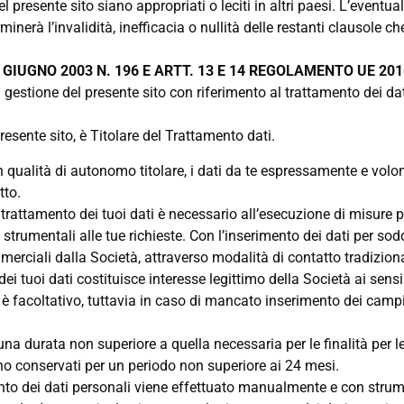
presente sito siano appropriati o leciti in altri paesi. L’eventuale
nerà l’invalidità, inefficacia o nullità delle restanti clausole ch
 GIUGNO 2003 N. 196 E ARTT. 13 E 14 REGOLAMENTO UE 2016/
gestione del presente sito con riferimento al trattamento dei dat
presente sito, è Titolare del Trattamento dati.
in qualità di autonomo titolare, i dati da te espressamente e volo
tto.
 trattamento dei tuoi dati è necessario all’esecuzione di misure pr
 strumentali alle tue richieste. Con l’inserimento dei dati per soddi
rciali dalla Società, attraverso modalità di contatto tradiziona
i tuoi dati costituisce interesse legittimo della Società ai sensi e
 facoltativo, tuttavia in caso di mancato inserimento dei campi 
a durata non superiore a quella necessaria per le finalità per le qu
o conservati per un periodo non superiore ai 24 mesi.
ento dei dati personali viene effettuato manualmente e con strume