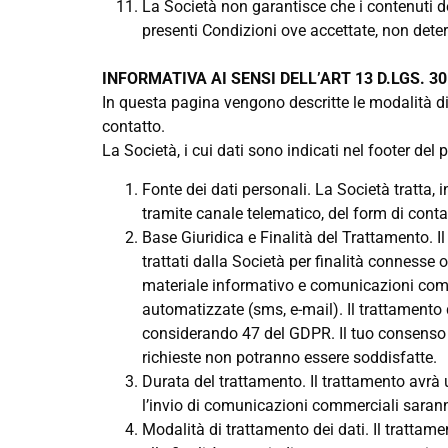
La Società non garantisce che i contenuti del 
presenti Condizioni ove accettate, non determi
INFORMATIVA AI SENSI DELL’ART 13 D.LGS. 30
In questa pagina vengono descritte le modalità di 
contatto.
La Società, i cui dati sono indicati nel footer del 
Fonte dei dati personali. La Società tratta, 
tramite canale telematico, del form di conta
Base Giuridica e Finalità del Trattamento. Il
trattati dalla Società per finalità connesse o
materiale informativo e comunicazioni comme
automatizzate (sms, e-mail). Il trattamento de
considerando 47 del GDPR. Il tuo consenso è
richieste non potranno essere soddisfatte.
Durata del trattamento. Il trattamento avrà un
l’invio di comunicazioni commerciali sarann
Modalità di trattamento dei dati. Il trattam