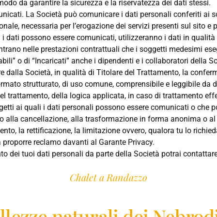
modo da garantire la sicurezza e la riservatezza dei dati stessi.
nicati. La Società può comunicare i dati personali conferiti ai 
nale, necessaria per l’erogazione dei servizi presenti sul sito e pe
 i dati possono essere comunicati, utilizzeranno i dati in qualità 
entrano nelle prestazioni contrattuali che i soggetti medesimi e
ili” o di “Incaricati” anche i dipendenti e i collaboratori della So
enere dalla Società, in qualità di Titolare del Trattamento, la conf
mato strutturato, di uso comune, comprensibile e leggibile da di
del trattamento, della logica applicata, in caso di trattamento effe
ggetti ai quali i dati personali possono essere comunicati o che 
itto alla cancellazione, alla trasformazione in forma anonima o al b
nto, la rettificazione, la limitazione ovvero, qualora tu lo richied
 a proporre reclamo davanti al Garante Privacy.
 dei tuoi dati personali da parte della Società potrai contattare l
Chalet a Randazzo
ggiorno per un'esperienza
llezze naturali dei Nebrodi