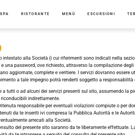
SPA
RISTORANTE
MENÙ
ESCURSIONI
TE
o
sito intestato alla Società (i cui riferimenti sono indicati nella sez
e una password, ove richiesto, attraverso la compilazione degli e
o aggiornate, complete e veritiere. I servizi dovranno essere util
pimento a tale impegno potrà renderti soggetto a responsabilità c
 a tutti o ad alcuni dei servizi presenti sul sito, assumendo la pi
 riconducibili indirettamente.
ritenuta responsabile per eventuali violazioni compiute o per d
tenuti da te inseriti ivi compresa la Pubblica Autorità e le Autorit
ventualmente arrecati alla Società.
 consulto del presente sito saranno da te liberamente effettuate
ività da te intraprese a seguito del consulto del presente sito.