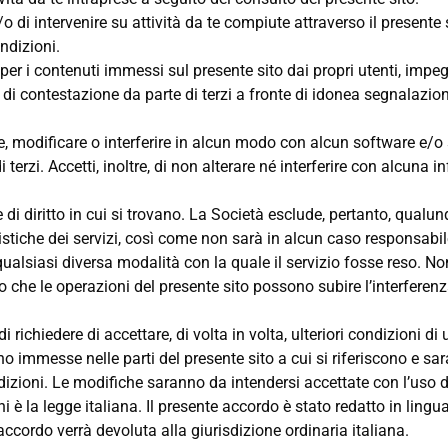
/o di intervenire su attività da te compiute attraverso il presen
ndizioni.
 per i contenuti immessi sul presente sito dai propri utenti, im
i contestazione da parte di terzi a fronte di idonea segnalazione
e, modificare o interferire in alcun modo con alcun software e/o 
 di terzi. Accetti, inoltre, di non alterare né interferire con alcun
 e di diritto in cui si trovano. La Società esclude, pertanto, qualun
ristiche dei servizi, così come non sarà in alcun caso responsabile 
r qualsiasi diversa modalità con la quale il servizio fosse reso. No
o che le operazioni del presente sito possono subire l’interferen
di richiedere di accettare, di volta in volta, ulteriori condizioni di
nno immesse nelle parti del presente sito a cui si riferiscono e sa
izioni. Le modifiche saranno da intendersi accettate con l’uso del
i è la legge italiana. Il presente accordo è stato redatto in ling
accordo verrà devoluta alla giurisdizione ordinaria italiana.