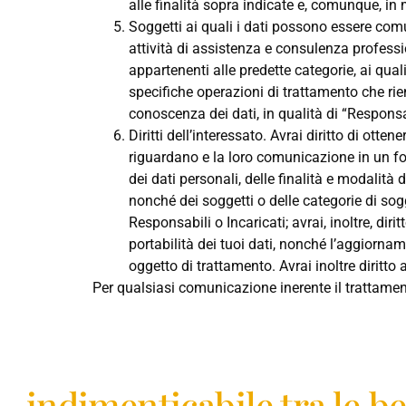
alle finalità sopra indicate e, comunque, in 
Soggetti ai quali i dati possono essere comu
attività di assistenza e consulenza professio
appartenenti alle predette categorie, ai quali
specifiche operazioni di trattamento che ri
conoscenza dei dati, in qualità di “Responsab
Diritti dell’interessato. Avrai diritto di ott
riguardano e la loro comunicazione in un for
dei dati personali, delle finalità e modalità 
nonché dei soggetti o delle categorie di so
Responsabili o Incaricati; avrai, inoltre, dir
portabilità dei tuoi dati, nonché l’aggiorname
oggetto di trattamento. Avrai inoltre diritto
Per qualsiasi comunicazione inerente il trattamento
Prenota ora il tuo so
indimenticabile tra le be